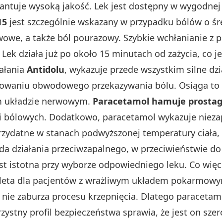
rantuje wysoką jakość. Lek jest dostępny w wygodnej 
15
jest szczególnie wskazany w przypadku bólów o śr
tawowe, a także ból pourazowy. Szybkie wchłanianie
 Lek działa już po około 15 minutach od zażycia, co jes
iałania
Antidolu
, wykazuje przede wszystkim silne dz
owaniu obwodowego przekazywania bólu. Osiąga to 
 układzie nerwowym.
Paracetamol hamuje prosta
i bólowych. Dodatkowo, paracetamol wykazuje niezap
rzydatne w stanach podwyższonej temperatury ciała,
ada działania przeciwzapalnego, w przeciwieństwie d
est istotna przy wyborze odpowiedniego leku. Co więc
 zaleta dla pacjentów z wrażliwym układem pokarmow
e nie zaburza procesu krzepnięcia. Dlatego paracetam
ystny profil bezpieczeństwa sprawia, że jest on sze