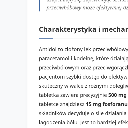
przeciwbóbowy może efektywniej dz
Charakterystyka i mechan
Antidol to złożony lek przeciwbólow
paracetamol i kodeinę, które działaj
przeciwbólowym oraz przeciwgorącz
pacjentom szybki dostęp do efektyw
skuteczny w walce z różnymi dolegli
tabletka zawiera precyzyjnie
500 mg
tabletce znajdziesz
15 mg fosforanu
składników decyduje o sile działani
łagodzenia bólu. Jest to bardziej ef