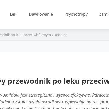
Leki
Dawkowanie
Psychotropy
Zami
wodnik po leku przeciwbólowym z kodeiną
wy przewodnik po leku przeci
w Antidolu jest strategiczne i wysoce efektywne. Parac
 Kodeina z kolei działa ośrodkowo, wpływając na recept
 spektrum i silniejsze łagodzenie bólu. Jest to doskonały