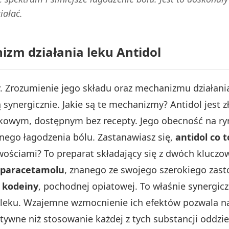
iałać.
izm działania leku Antidol
y. Zrozumienie jego składu oraz mechanizmu działania
ą synergicznie. Jakie są te mechanizmy? Antidol jest 
kowym, dostępnym bez recepty. Jego obecność na ry
nego łagodzenia bólu. Zastanawiasz się,
antidol co t
wościami? To preparat składający się z dwóch kluczo
 paracetamolu
, znanego ze swojego szerokiego zas
 kodeiny
, pochodnej opiatowej. To właśnie synergic
a leku. Wzajemne wzmocnienie ich efektów pozwala na 
ektywne niż stosowanie każdej z tych substancji oddz