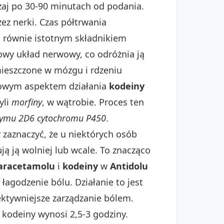
zaj po 30-90 minutach od podania.
ez nerki. Czas półtrwania
 równie istotnym składnikiem
owy układ nerwowy, co odróżnia ją
mieszczone w mózgu i rdzeniu
zowym aspektem działania
kodeiny
yli
morfiny
, w wątrobie. Proces ten
zymu 2D6 cytochromu P450
.
 zaznaczyć, że u niektórych osób
 ją wolniej lub wcale. To znacząco
aracetamolu
i
kodeiny
w
Antidolu
 łagodzenie bólu. Działanie to jest
ektywniejsze zarządzanie bólem.
kodeiny wynosi 2,5-3 godziny.