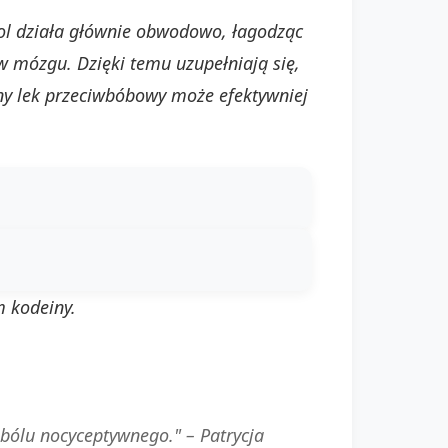
mol działa głównie obwodowo, łagodząc
w mózgu. Dzięki temu uzupełniają się,
żony lek przeciwbóbowy może efektywniej
 kodeiny.
o bólu nocyceptywnego." –
Patrycja