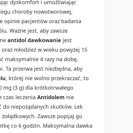
ując dyskomfort i umożliwiając
biegu choroby nowotworowej,
ne opinie pacjentów oraz badania
ólu. Ważne jest, aby zawsze
jne
antidol dawkowanie
jest
i oraz młodzież w wieku powyżej 15
ć maksymalnie 4 razy na dobę,
. Ta przerwa jest niezbędna, aby
lu
, której nie wolno przekraczać, to
0 mg (3 g) dla krótkotrwałego
 czas leczenia
Antidolem
nie
ić do niepożądanych skutków. Lek
i żołądkowych. Zawsze popijaj go
bletkę co 6 godzin. Maksymalna dawka