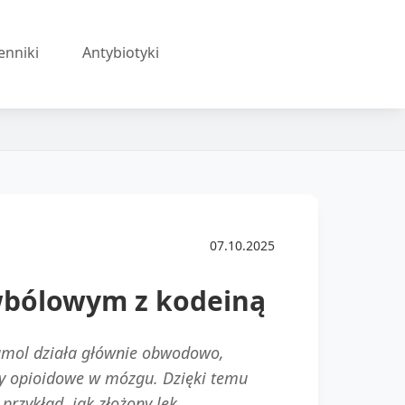
enniki
Antybiotyki
07.10.2025
wbólowym z kodeiną
etamol działa głównie obwodowo,
ory opioidowe w mózgu. Dzięki temu
 przykład, jak złożony lek