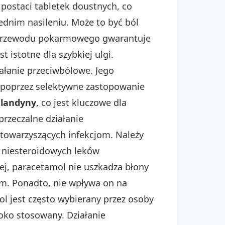
postaci tabletek doustnych, co
ednim nasileniu. Może to być ból
 z przewodu pokarmowego gwarantuje
t istotne dla szybkiej ulgi.
iałanie przeciwbólowe. Jego
poprzez selektywne zastopowanie
glandyny
, co jest kluczowe dla
rzeczalne działanie
 towarzyszących infekcjom. Należy
o niesteroidowych leków
ej, paracetamol nie uszkadza błony
ym. Ponadto, nie wpływa on na
ol jest często wybierany przez osoby
roko stosowany. Działanie