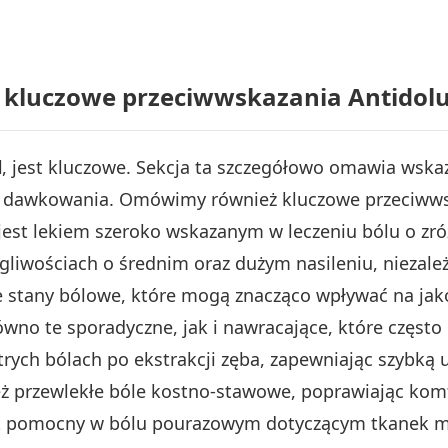
 kluczowe przeciwwskazania Antidol
l
, jest kluczowe. Sekcja ta szczegółowo omawia wska
e dawkowania. Omówimy również kluczowe przeciwwsk
jest lekiem szeroko wskazanym w leczeniu bólu o zr
egliwościach o średnim oraz dużym nasileniu, niezale
stany bólowe, które mogą znacząco wpływać na jakoś
równo te sporadyczne, jak i nawracające, które często
ych bólach po ekstrakcji zęba, zapewniając szybką 
ż przewlekłe bóle kostno-stawowe, poprawiając komfo
st pomocny w bólu pourazowym dotyczącym tkanek mię