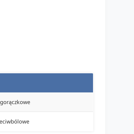
wgorączkowe
zeciwbólowe