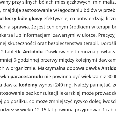
sowany przy silnych bólach miesiączkowych, minimaliz
, znajduje zastosowanie w łagodzeniu bólów w prze
ol leczy bóle głowy
efektywnie, co potwierdzają licz
łania sprawia, że jest cenionym środkiem w terapii b
ekarza lub informacjami zawartymi w ulotce. Precyzy
j skuteczności oraz bezpieczeństwa terapii. Dorośl
 2 tabletki
Antidolu
. Dawkowanie to można powtarza
mniej 6-godzinnej przerwy między kolejnymi dawkami
nych w organizmie. Maksymalna dobowa dawka
Antido
dawka
paracetamolu
nie powinna być większa niż 300
wa dawka
kodeiny
wynosi 240 mg. Należy pamiętać, że
 stosowanie bez konsultacji lekarskiej może prowadz
ej po posiłku, co może zmniejszyć ryzyko dolegliwośc
 Młodzież w wieku 12-15 lat powinna przyjmować 1 ta