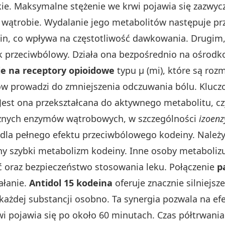
ie. Maksymalne stężenie we krwi pojawia się zazwyc
wątrobie. Wydalanie jego metabolitów następuje prz
in, co wpływa na częstotliwość dawkowania. Drugim,
ek przeciwbólowy. Działa ona bezpośrednio na ośrodk
je na receptory opioidowe
typu μ (mi), które są roz
ów prowadzi do zmniejszenia odczuwania bólu. Kluc
Jest ona przekształcana do aktywnego metabolitu, cz
cznych enzymów wątrobowych, w szczególności
izoen
dla pełnego efektu przeciwbólowego kodeiny. Należy
 szybki metabolizm kodeiny. Inne osoby metabolizują
 oraz bezpieczeństwo stosowania leku. Połączenie
p
ałanie.
Antidol 15 kodeina
oferuje znacznie silniejsze
 każdej substancji osobno. Ta synergia pozwala na ef
 pojawia się po około 60 minutach. Czas półtrwania 