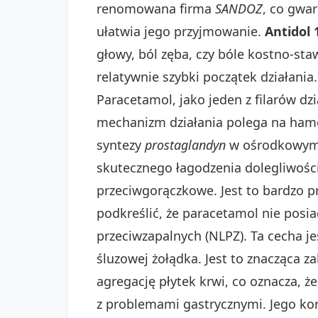
renomowana firma
SANDOZ
, co gwa
ułatwia jego przyjmowanie.
Antidol 
głowy, ból zęba, czy bóle kostno-s
relatywnie szybki początek działania.
Paracetamol, jako jeden z filarów dz
mechanizm działania polega na ham
syntezy
prostaglandyn
w ośrodkowym
skutecznego łagodzenia dolegliwośc
przeciwgorączkowe. Jest to bardzo p
podkreślić, że paracetamol nie posi
przeciwzapalnych (NLPZ). Ta cecha j
śluzowej żołądka. Jest to znacząca
agregację płytek krwi, co oznacza, ż
z problemami gastrycznymi. Jego korz