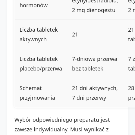
etynyloestradiolu,
et
hormonów
2 mg dienogestu
2 
Liczba tabletek
21
21
aktywnych
ta
Liczba tabletek
7-dniowa przerwa
7 
placebo/przerwa
bez tabletek
ta
Schemat
21 dni aktywnych,
28
przyjmowania
7 dni przerwy
pr
Wybór odpowiedniego preparatu jest
zawsze indywidualny. Musi wynikać z