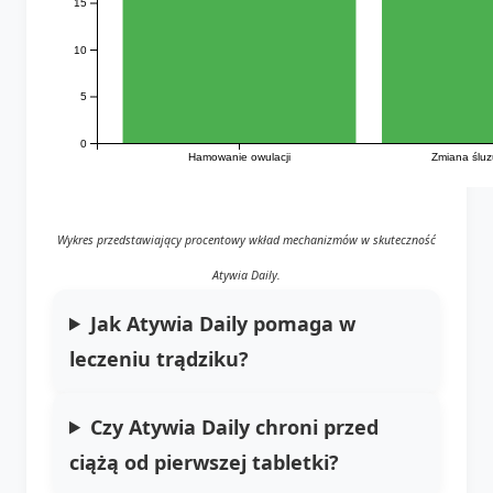
15
10
5
0
Hamowanie owulacji
Zmiana śluz
Wykres przedstawiający procentowy wkład mechanizmów w skuteczność
Atywia Daily.
Jak Atywia Daily pomaga w
leczeniu trądziku?
Czy Atywia Daily chroni przed
ciążą od pierwszej tabletki?