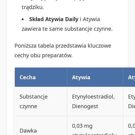
trądziku.
Skład Atywia Daily
i Atywia
zawiera te same substancje czynne.
Poniższa tabela przedstawia kluczowe
cechy obu preparatów.
Cecha
Atywia
At
Substancje
Etynyloestradiol,
Et
czynne
Dienogest
Di
0,03 mg
0,
Dawka