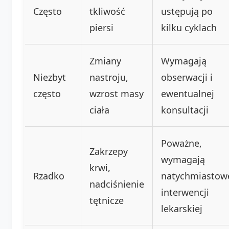
Często
tkliwość
ustępują po
piersi
kilku cyklach
Zmiany
Wymagają
Niezbyt
nastroju,
obserwacji i
często
wzrost masy
ewentualnej
ciała
konsultacji
Poważne,
Zakrzepy
wymagają
krwi,
Rzadko
natychmiastow
nadciśnienie
interwencji
tętnicze
lekarskiej