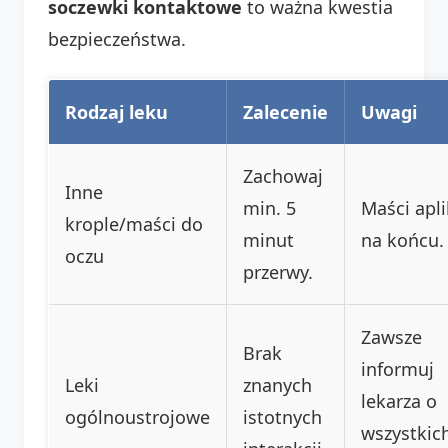
soczewki kontaktowe
to ważna kwestia
bezpieczeństwa.
Rodzaj leku
Zalecenie
Uwagi
Zachowaj
Inne
min. 5
Maści apli
krople/maści do
minut
na końcu.
oczu
przerwy.
Zawsze
Brak
informuj
Leki
znanych
lekarza o
ogólnoustrojowe
istotnych
wszystkic