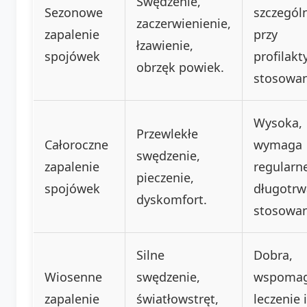
Swędzenie,
Sezonowe
szczegól
zaczerwienienie,
zapalenie
przy
łzawienie,
spojówek
profilak
obrzęk powiek.
stosowan
Wysoka,
Przewlekłe
Całoroczne
wymaga
swędzenie,
zapalenie
regularn
pieczenie,
spojówek
długotrw
dyskomfort.
stosowan
Silne
Dobra,
Wiosenne
swędzenie,
wspoma
zapalenie
światłowstręt,
leczenie i