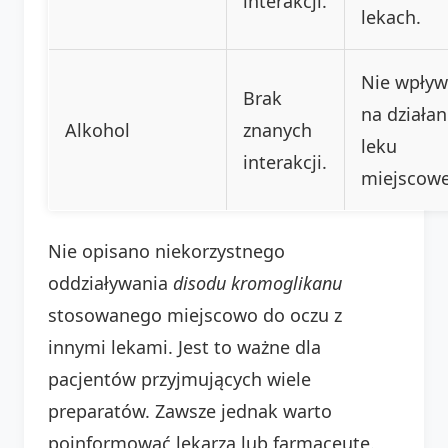
interakcji.
lekach.
Nie wpły
Brak
na działan
Alkohol
znanych
leku
interakcji.
miejscow
Nie opisano niekorzystnego
oddziaływania
disodu kromoglikanu
stosowanego miejscowo do oczu z
innymi lekami. Jest to ważne dla
pacjentów przyjmujących wiele
preparatów. Zawsze jednak warto
poinformować lekarza lub farmaceutę.