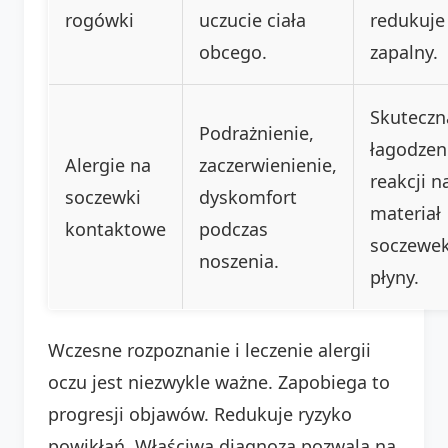
rogówki
uczucie ciała
redukuje
obcego.
zapalny.
Skuteczn
Podrażnienie,
łagodzen
Alergie na
zaczerwienienie,
reakcji n
soczewki
dyskomfort
materiał
kontaktowe
podczas
soczewek
noszenia.
płyny.
Wczesne rozpoznanie i leczenie alergii
oczu jest niezwykle ważne. Zapobiega to
progresji objawów. Redukuje ryzyko
powikłań. Właściwa diagnoza pozwala na