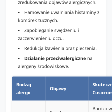
zredukowania objawów alergicznych.
Hamowanie uwalniania histaminy z
komórek tucznych.
Zapobieganie swędzeniu i
zaczerwienieniu oczu.
Redukcja łzawienia oraz pieczenia.
Działanie przeciwalergiczne
na
alergeny środowiskowe.
Rodzaj
Skutecz
Objawy
alergii
Cusicro
Bardzo w