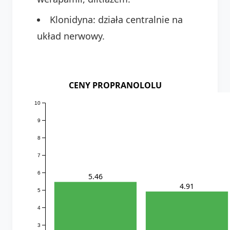
Klonidyna: działa centralnie na
układ nerwowy.
CENY PROPRANOLOLU
10
9
8
7
6
5.46
4.91
5
4
3