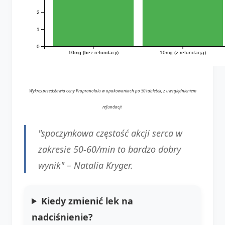
2
1
0
10mg (bez refundacji)
10mg (z refundacją)
Wykres przedstawia ceny Propranololu w opakowaniach po 50 tabletek, z uwzględnieniem
refundacji.
"spoczynkowa częstość akcji serca w
zakresie 50-60/min to bardzo dobry
wynik" –
Natalia Kryger
.
Kiedy zmienić lek na
nadciśnienie?