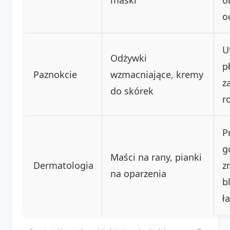
o
U
Odżywki
pł
Paznokcie
wzmacniające, kremy
z
do skórek
r
P
g
Maści na rany, pianki
Dermatologia
z
na oparzenia
bl
ł