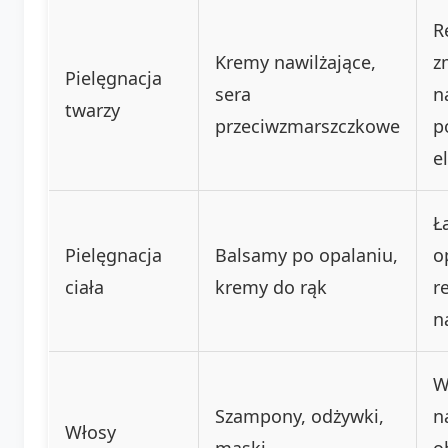
R
Kremy nawilżające,
z
Pielęgnacja
sera
n
twarzy
przeciwzmarszczkowe
p
e
Ł
Pielęgnacja
Balsamy po opalaniu,
o
ciała
kremy do rąk
r
n
W
Szampony, odżywki,
n
Włosy
maski
o