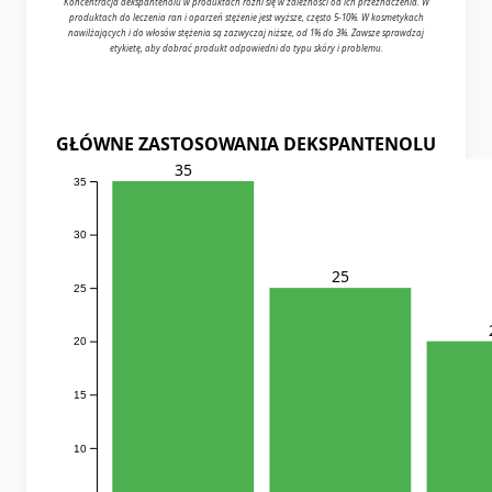
Koncentracja dekspantenolu w produktach różni się w zależności od ich przeznaczenia. W
produktach do leczenia ran i oparzeń stężenie jest wyższe, często 5-10%. W kosmetykach
nawilżających i do włosów stężenia są zazwyczaj niższe, od 1% do 3%. Zawsze sprawdzaj
etykietę, aby dobrać produkt odpowiedni do typu skóry i problemu.
GŁÓWNE ZASTOSOWANIA DEKSPANTENOLU
35
35
30
25
25
20
15
10