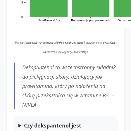
5
0
Nawilżanie skóry
Regeneracja po oparzeniach
Wzmocni
Wykres przedstawiający procentowy udział głównych zastosowań dekspantenolu, podkreślając
ich znaczenie w pielęgnacji i dermatologii.
Dekspantenol to wszechstronny składnik
do pielęgnacji skóry, działający jak
prowitamina, który po nałożeniu na
skórę przekształca się w witaminę B5. –
NIVEA
Czy dekspantenol jest