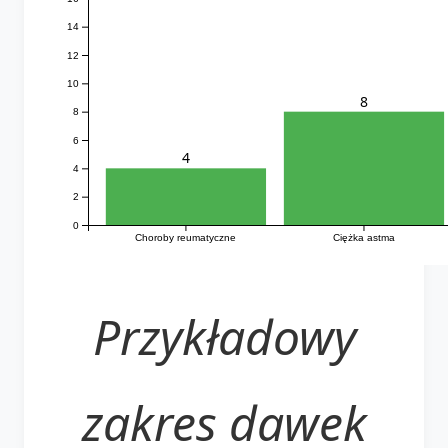
14
12
10
8
8
6
4
4
2
0
Choroby reumatyczne
Ciężka astma
Przykładowy
zakres dawek