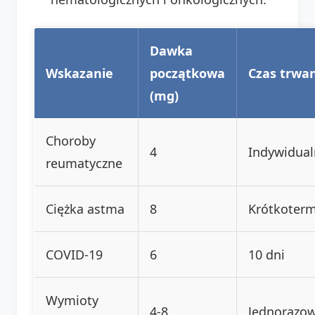
Dawka
Wskazanie
początkowa
Czas trwa
(mg)
Choroby
4
Indywidual
reumatyczne
Ciężka astma
8
Krótkoter
COVID-19
6
10 dni
Wymioty
4-8
Jednorazo