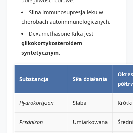
dolegliwości bólowe.
Silna immunosupresja leku w
chorobach autoimmunologicznych.
Dexamethasone Krka jest
glikokortykosteroidem
syntetycznym
.
Okre
Substancja
Siła działania
półtr
Hydrokortyzon
Słaba
Krótki
Prednizon
Umiarkowana
Średn