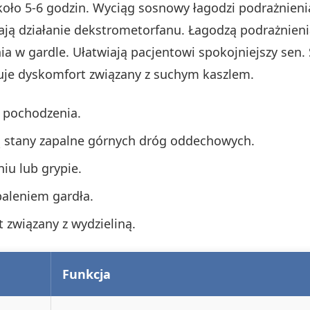
koło 5-6 godzin. Wyciąg sosnowy łagodzi podrażnienia
rają działanie dekstrometorfanu. Łagodzą podrażnien
a w gardle. Ułatwiają pacjentowi spokojniejszy sen.
je dyskomfort związany z suchym kaszlem.
 pochodzenia.
 stany zapalne górnych dróg oddechowych.
iu lub grypie.
paleniem gardła.
t związany z wydzieliną.
Funkcja