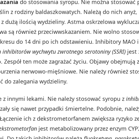
kazania
do stosowania syropu. Nie można stosować pr
ślin z rodziny baldaszkowatych. Należą do nich anyż, 
 z dużą ilością wydzieliny. Astma oskrzelowa wyklucz
a są również przeciwwskazaniem. Nie wolno stosować
okresu do 14 dni po ich odstawieniu. Inhibitory MAO
 inhibitorów wychwytu zwrotnego serotoniny (SSRI)
jest 
. Zespół ten może zagrażać życiu. Objawy obejmują 
burzenia nerwowo-mięśniowe. Nie należy również st
ć do zalegania wydzieliny.
 z innymi lekami. Nie należy stosować syropu z
inhi
rzały się nawet przypadki śmiertelne. Podobnie, nale
 Łączenie ich z dekstrometorfanem zwiększa ryzyko 
ekstrometorfan
jest metabolizowany przez enzym CYP2
i. Do takich inhibitorów należą
fluoksetyna
,
parokset