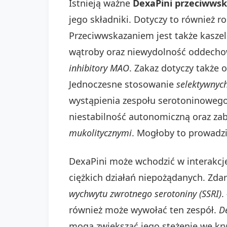
Istnieją ważne
DexaPini przeciwws
jego składniki. Dotyczy to również ro
Przeciwwskazaniem jest także kaszel
wątroby oraz niewydolność oddechow
inhibitory MAO
. Zakaz dotyczy także 
Jednoczesne stosowanie
selektywnych
wystąpienia zespołu serotoninowego
niestabilność autonomiczną oraz za
mukolitycznymi
. Mogłoby to prowadzi
DexaPini może wchodzić w interakcje
ciężkich działań niepożądanych. Zda
wychwytu zwrotnego serotoniny (SSRI)
.
również może wywołać ten zespół.
D
mogą zwiększać jego stężenie we krw