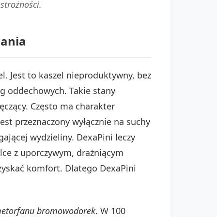
strożności.
zania
l. Jest to kaszel nieproduktywny, bez
óg oddechowych. Takie stany
ęczący. Często ma charakter
jest przeznaczony wyłącznie na suchy
jącej wydzieliny. DexaPini leczy
walce z uporczywym, drażniącym
zyskać komfort. Dlatego DexaPini
metorfanu bromowodorek
. W 100