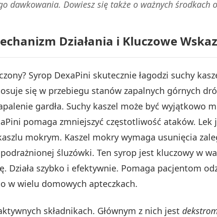
go dawkowania. Dowiesz się także o ważnych środkach o
 Mechanizm Działania i Kluczowe Wska
czony? Syrop DexaPini skutecznie łagodzi suchy kasze
stosuje się w przebiegu stanów zapalnych górnych dr
zapalenie gardła. Suchy kaszel może być wyjątkowo m
xaPini pomaga zmniejszyć częstotliwość ataków. Lek 
 kaszlu mokrym. Kaszel mokry wymaga usunięcia zalega
ę podrażnionej śluzówki. Ten syrop jest kluczowy w 
ię. Działa szybko i efektywnie. Pomaga pacjentom od
go w wielu domowych apteczkach.
 aktywnych składnikach. Głównym z nich jest
dekstro