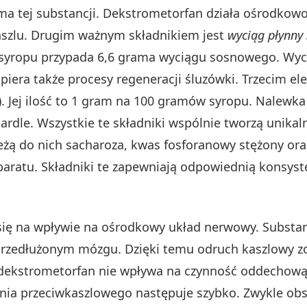
ama tej substancji. Dekstrometorfan działa ośrodko
szlu. Drugim ważnym składnikiem jest
wyciąg płynny
ów syropu przypada 6,6 grama wyciągu sosnowego. W
iera także procesy regeneracji śluzówki. Trzecim e
). Jej ilość to 1 gram na 100 gramów syropu. Nalewka
rdle. Wszystkie te składniki wspólnie tworzą unika
eżą do nich sacharoza, kwas fosforanowy stężony or
aratu. Składniki te zapewniają odpowiednią konsyste
się na wpływie na ośrodkowy układ nerwowy. Substan
 przedłużonym mózgu. Dzięki temu odruch kaszlowy z
 dekstrometorfan nie wpływa na czynność oddechową.
ania przeciwkaszlowego następuje szybko. Zwykle ob