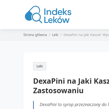
Strona główna
Leki
DexaPini na Jaki Kaszel: Wy
Leki
DexaPini na Jaki Kas
Zastosowaniu
DexaPini to syrop przeznaczony do