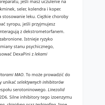
eparatu, jeśli masz uczulenie na
kminek, seler, kolendra i koper.
a stosowanie leku. Ciężkie choroby
 syropu, jeśli przyjmujesz
 interagują z dekstrometorfanem.
zabronione. Istnieje ryzyko
zmiany stanu psychicznego,
osować DexaPini z
lekami
bitorami MAO
. To może prowadzić do
ży unikać
selektywnych inhibitorów
zespołu serotoninowego.
Linezolid
D6. Silne inhibitory tego izoenzymu
yna
,
chinidyna
oraz
terbinafina
. Inne