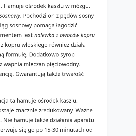
wo. Hamuje ośrodek kaszlu w mózgu.
 sosnowy
. Pochodzi on z pędów sosny
yciąg sosnowy pomaga łagodzić
lementem jest
nalewka z owoców kopru
 z kopru włoskiego również działa
lną formułę. Dodatkowo syrop
az wapnia mleczan pięciowodny.
ncję. Gwarantują także trwałość
cja ta hamuje ośrodek kaszlu.
ostaje znacznie zredukowany. Ważne
 Nie hamuje także działania aparatu
serwuje się go po 15-30 minutach od