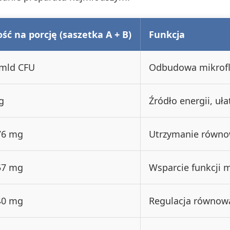
ość na porcję (saszetka A + B)
Funkcja
 mld CFU
Odbudowa mikroflo
g
Źródło energii, uł
76 mg
Utrzymanie równo
57 mg
Wsparcie funkcji 
40 mg
Regulacja równow