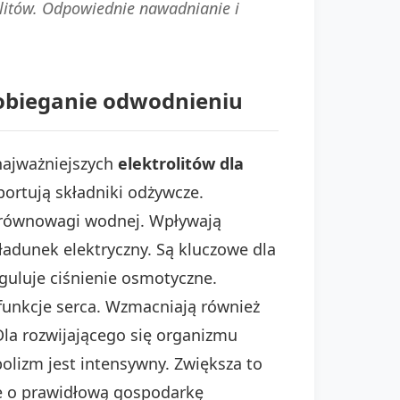
olitów. Odpowiednie nawadnianie i
apobieganie odwodnieniu
 najważniejszych
elektrolitów dla
portują składniki odżywcze.
a równowagi wodnej. Wpływają
ładunek elektryczny. Są kluczowe dla
eguluje ciśnienie osmotyczne.
 funkcje serca. Wzmacniają również
a rozwijającego się organizmu
olizm jest intensywny. Zwiększa to
ie o prawidłową gospodarkę