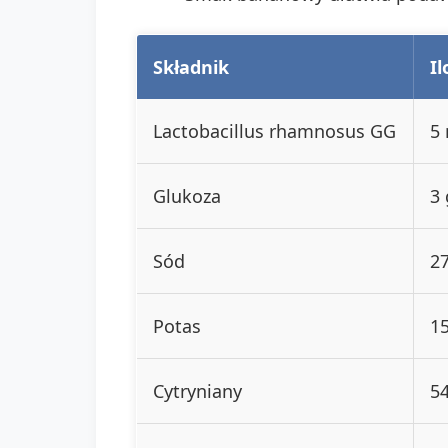
Składnik
Il
Lactobacillus rhamnosus GG
5
Glukoza
3 
Sód
2
Potas
1
Cytryniany
5