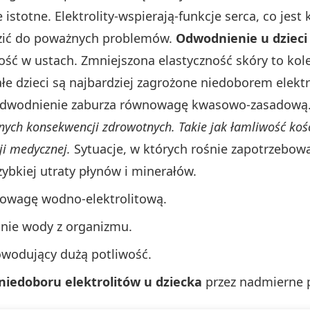
e istotne. Elektrolity-wspierają-funkcje serca, co je
zić do poważnych problemów.
Odwodnienie u dzieci
ść w ustach. Zmniejszona elastyczność skóry to kolej
łe dzieci są najbardziej zagrożone niedoborem elekt
a. Odwodnienie zaburza równowagę kwasowo-zasadową
ych konsekwencji zdrowotnych. Takie jak łamliwość kości
i medycznej.
Sytuacje, w których rośnie zapotrzebowan
ybkiej utraty płynów i minerałów.
nowagę wodno-elektrolitową.
anie wody z organizmu.
owodujący dużą potliwość.
niedoboru elektrolitów u dziecka
przez nadmierne p