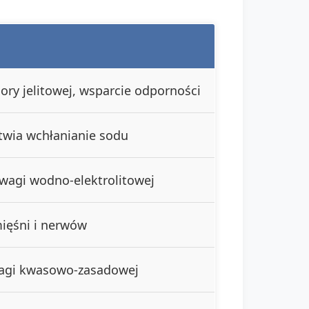
ry jelitowej, wsparcie odporności
atwia wchłanianie sodu
wagi wodno-elektrolitowej
mięśni i nerwów
agi kwasowo-zasadowej