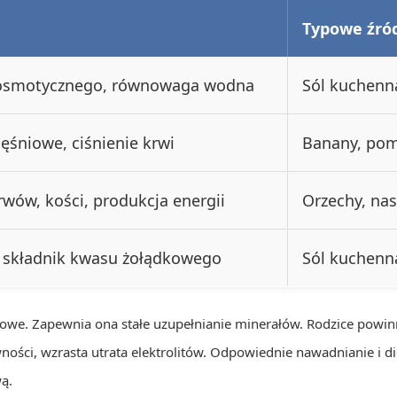
Typowe źród
a osmotycznego, równowaga wodna
Sól kuchenn
śniowe, ciśnienie krwi
Banany, pom
rwów, kości, produkcja energii
Orzechy, nas
składnik kwasu żołądkowego
Sól kuchenna
zowe. Zapewnia ona stałe uzupełnianie minerałów. Rodzice pow
ności, wzrasta utrata elektrolitów. Odpowiednie nawadnianie i d
ą.