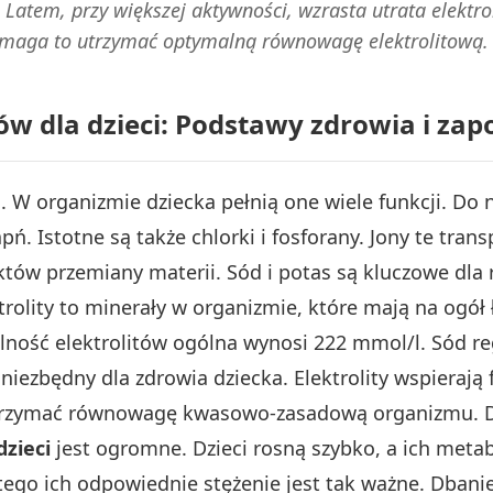
atem, przy większej aktywności, wzrasta utrata elektr
Pomaga to utrzymać optymalną równowagę elektrolitową.
itów dla dzieci: Podstawy zdrowia i z
i. W organizmie dziecka pełnią one wiele funkcji. Do
. Istotne są także chlorki i fosforany. Jony te trans
tów przemiany materii. Sód i potas są kluczowe dl
rolity to minerały w organizmie, które mają na ogół 
alność elektrolitów ogólna wynosi 222 mmol/l. Sód r
niezbędny dla zdrowia dziecka. Elektrolity wspierają
trzymać równowagę kwasowo-zasadową organizmu. Dl
dzieci
jest ogromne. Dzieci rosną szybko, a ich metab
tego ich odpowiednie stężenie jest tak ważne. Dban