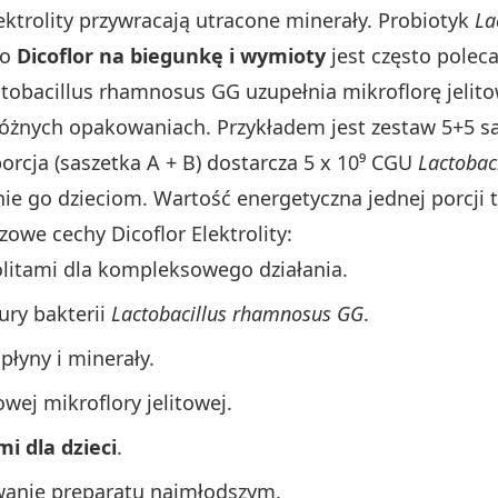
lektrolity przywracają utracone minerały. Probiotyk
La
go
Dicoflor na biegunkę i wymioty
jest często polec
ctobacillus rhamnosus GG uzupełnia mikroflorę jelit
różnych opakowaniach. Przykładem jest zestaw 5+5 sa
porcja (saszetka A + B) dostarcza 5 x 10⁹ CGU
Lactobac
 go dzieciom. Wartość energetyczna jednej porcji to
owe cechy Dicoflor Elektrolity:
olitami dla kompleksowego działania.
ury bakterii
Lactobacillus rhamnosus GG
.
płyny i minerały.
ej mikroflory jelitowej.
mi dla dzieci
.
anie preparatu najmłodszym.