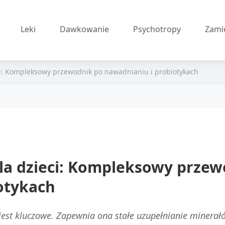
Leki
Dawkowanie
Psychotropy
Zami
ieci: Kompleksowy przewodnik po nawadnianiu i probiotykach
 dla dzieci: Kompleksowy prze
otykach
jest kluczowe. Zapewnia ona stałe uzupełnianie minerał