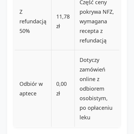
Część ceny
Z
pokrywa NFZ,
11,78
refundacją
wymagana
zł
50%
recepta z
refundacją
Dotyczy
zamówień
online z
Odbiór w
0,00
odbiorem
aptece
zł
osobistym,
po opłaceniu
leku