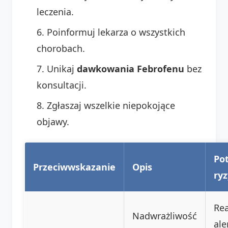
leczenia.
Poinformuj lekarza o wszystkich
chorobach.
Unikaj
dawkowania Febrofenu
bez
konsultacji.
Zgłaszaj wszelkie niepokojące
objawy.
Po
Przeciwwskazanie
Opis
ry
Rea
Nadwrażliwość
ale