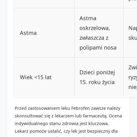
Astma
oskrzelowa,
Na
Astma
zwłaszcza z
sku
polipami nosa
Zw
Dzieci poniżej
Wiek <15 lat
ryz
15. roku życia
ni
Przed zastosowaniem leku Febrofen zawsze należy
skonsultować się z lekarzem lub farmaceutą. Ocena
indywidualnego stanu zdrowia jest kluczowa.
Lekarz pomoże ustalić, czy lek jest bezpieczny dla