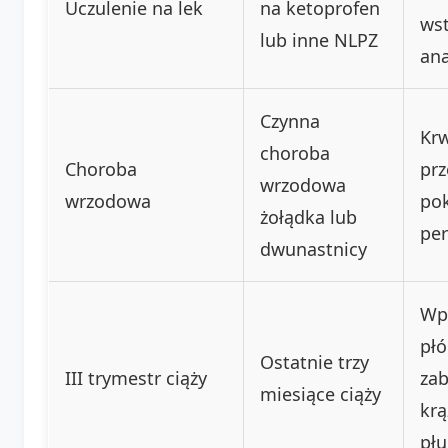
Uczulenie na lek
na ketoprofen
wst
lub inne NLPZ
ana
Czynna
Krw
choroba
Choroba
pr
wrzodowa
wrzodowa
po
żołądka lub
per
dwunastnicy
Wp
płó
Ostatnie trzy
III trymestr ciąży
zab
miesiące ciąży
krą
pł