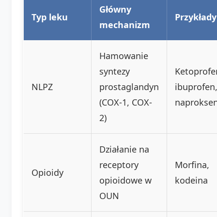
Główny
Typ leku
Przykłady
mechanizm
Hamowanie
syntezy
Ketoprofe
NLPZ
prostaglandyn
ibuprofen
(COX-1, COX-
naprokse
2)
Działanie na
receptory
Morfina,
Opioidy
opioidowe w
kodeina
OUN