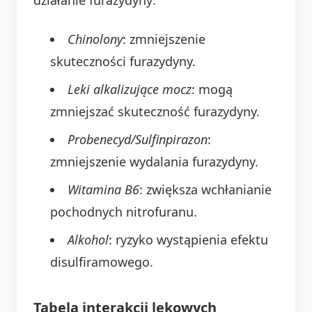
Chinolony
: zmniejszenie
skuteczności furazydyny.
Leki alkalizujące mocz
: mogą
zmniejszać skuteczność furazydyny.
Probenecyd/Sulfinpirazon
:
zmniejszenie wydalania furazydyny.
Witamina B6
: zwiększa wchłanianie
pochodnych nitrofuranu.
Alkohol
: ryzyko wystąpienia efektu
disulfiramowego.
Tabela interakcji lekowych