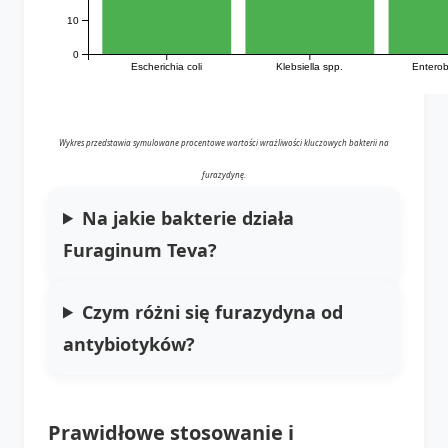
10
0
Escherichia coli
Klebsiella spp.
Enterob
Wykres przedstawia symulowane procentowe wartości wrażliwości kluczowych bakterii na
furazydynę.
Na jakie bakterie działa
Furaginum Teva?
Czym różni się furazydyna od
antybiotyków?
Prawidłowe stosowanie i