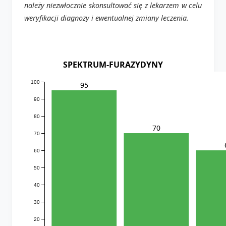
należy niezwłocznie skonsultować się z lekarzem w celu
weryfikacji diagnozy i ewentualnej zmiany leczenia.
SPEKTRUM-FURAZYDYNY
100
95
90
80
70
70
60
50
40
30
20