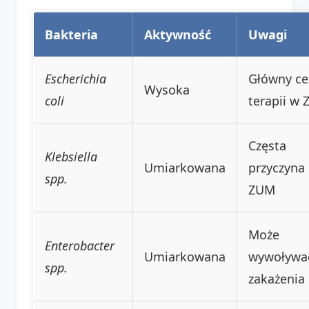
Bakteria
Aktywność
Uwagi
Escherichia
Główny ce
Wysoka
coli
terapii w
Częsta
Klebsiella
Umiarkowana
przyczyna
spp.
ZUM
Może
Enterobacter
Umiarkowana
wywoływa
spp.
zakażenia