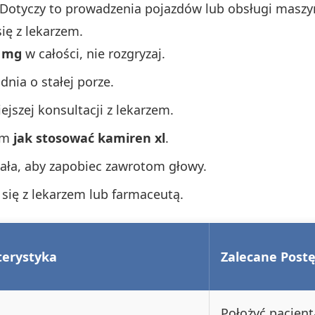
. Dotyczy to prowadzenia pojazdów lub obsługi masz
ię z lekarzem.
4 mg
w całości, nie rozgryzaj.
dnia o stałej porze.
ejszej konsultacji z lekarzem.
tem
jak stosować kamiren xl
.
iała, aby zapobiec zawrotom głowy.
 się z lekarzem lub farmaceutą.
terystyka
Zalecane Post
Położyć pacjen