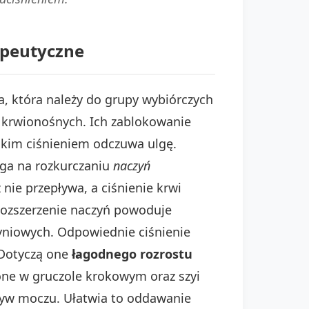
apeutyczne
na, która należy do grupy wybiórczych
 krwionośnych. Ich zablokowanie
sokim ciśnieniem odczuwa ulgę.
ga na rozkurczaniu
naczyń
z nie przepływa, a ciśnienie krwi
 Rozszerzenie naczyń powoduje
zyniowych. Odpowiednie ciśnienie
 Dotyczą one
łagodnego rozrostu
 one w gruczole krokowym oraz szyi
pływ moczu. Ułatwia to oddawanie