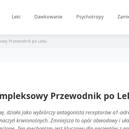
Leki
Dawkowanie
Psychotropy
Zami
owy Przewodnik po Leku
ompleksowy Przewodnik po Le
ę, działa jako wybiórczy antagonista receptorów α1-adr
naczyń krwionośnych. Zmniejsza to opór obwodowy i ułat
obniżone. Ten mechanizm jest kluczowy dla pacjentów z n