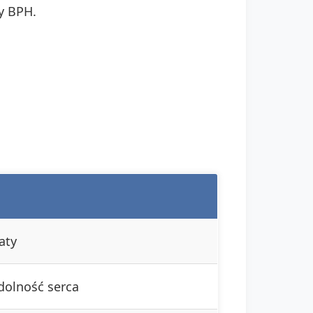
y BPH.
aty
dolność serca