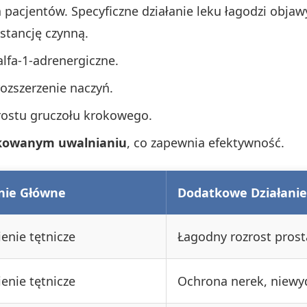
pacjentów. Specyficzne działanie leku łagodzi objaw
stancję czynną.
alfa-1-adrenergiczne.
rozszerzenie naczyń.
rostu gruczołu krokowego.
ikowanym uwalnianiu
, co zapewnia efektywność.
nie Główne
Dodatkowe Działanie
enie tętnicze
Łagodny rozrost prost
enie tętnicze
Ochrona nerek, niewy