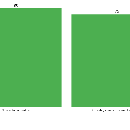
80
75
Nadciśnienie tętnicze
Łagodny rozrost gruczołu k