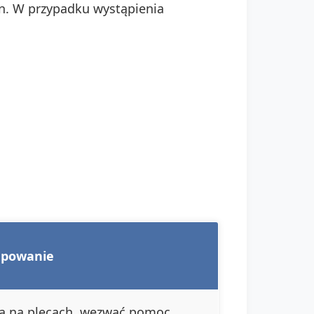
yn. W przypadku wystąpienia
ępowanie
ta na plecach, wezwać pomoc