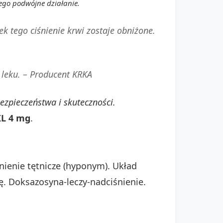
ego podwójne działanie.
ek tego ciśnienie krwi zostaje obniżone.
 leku. –
Producent KRKA
ezpieczeństwa i skuteczności.
L 4 mg
.
ienie tętnicze (hyponym). Układ
. Doksazosyna-leczy-nadciśnienie.