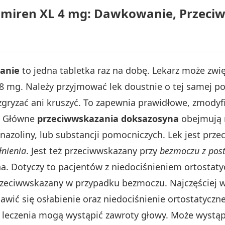
miren XL 4 mg: Dawkowanie, Przeciw
anie
to jedna tabletka raz na dobę. Lekarz może zw
mg. Należy przyjmować lek doustnie o tej samej por
rozgryzać ani kruszyć. To zapewnia prawidłowe, zmody
a. Główne
przeciwwskazania doksazosyna
obejmują 
azoliny, lub substancji pomocniczych. Lek jest prz
łnienia
. Jest też przeciwwskazany przy
bezmoczu z post
. Dotyczy to pacjentów z niedociśnieniem ortostaty
rzeciwwskazany w przypadku bezmoczu. Najczęściej 
wić się osłabienie oraz niedociśnienie ortostatyczne
u leczenia mogą wystąpić zawroty głowy. Może wystąpi