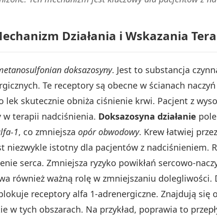
Mechanizm Działania i Wskazania Ter
metanosulfonian doksazosyny
. Jest to substancja czyn
gicznych. Te receptory są obecne w ścianach naczyń
o lek skutecznie obniża ciśnienie krwi. Pacjent z wy
 w terapii nadciśnienia.
Doksazosyna działanie
pole
lfa-1
, co zmniejsza
opór obwodowy
. Krew łatwiej prze
t niezwykle istotny dla pacjentów z nadciśnieniem.
żenie serca. Zmniejsza ryzyko powikłań sercowo-nac
wa również ważną rolę w zmniejszaniu dolegliwości.
blokuje receptory alfa 1-adrenergiczne. Znajdują się
kie w tych obszarach. Na przykład, poprawia to prze