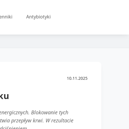
enniki
Antybiotyki
10.11.2025
ku
energicznych. Blokowanie tych
wia przepływ krwi. W rezultacie
adciśnieniem.