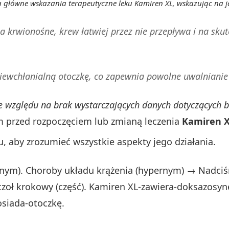
a główne wskazania terapeutyczne leku Kamiren XL, wskazując na j
a krwionośne, krew łatwiej przez nie przepływa i na skut
iewchłanialną otoczkę, co zapewnia powolne uwalnianie
 ze względu na brak wystarczających danych dotyczących b
em przed rozpoczęciem lub zmianą leczenia
Kamiren X
u, aby zrozumieć wszystkie aspekty jego działania.
nym). Choroby układu krążenia (hypernym) → Nadciśn
zoł krokowy (część). Kamiren XL-zawiera-doksazosynę
osiada-otoczkę.