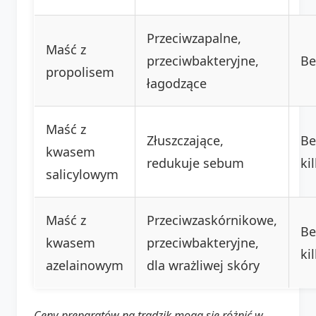
Przeciwzapalne,
Maść z
przeciwbakteryjne,
Be
propolisem
łagodzące
Maść z
Złuszczające,
Be
kwasem
redukuje sebum
ki
salicylowym
Maść z
Przeciwzaskórnikowe,
Be
kwasem
przeciwbakteryjne,
ki
azelainowym
dla wrażliwej skóry
Ceny preparatów na trądzik mogą się różnić w