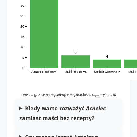
30
25
20
15
10
6
4
5
0
Acnelec (żel/krem)
Maść ichtiolowa
Maść z witaminą A
Maść 
Orientacyjne koszty popularnych preparatów na trądzik (śr. cena)
Kiedy warto rozważyć
Acnelec
zamiast maści bez recepty?
Czy można łączyć
Acnelec
z