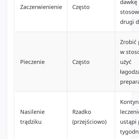
dawkę 
Zaczerwienienie
Często
stosow
drugi d
Zrobić
w stos
Pieczenie
Często
użyć
łagodz
prepar
Konty
Nasilenie
Rzadko
leczeni
trądziku
(przejściowo)
ustąpi 
tygodn