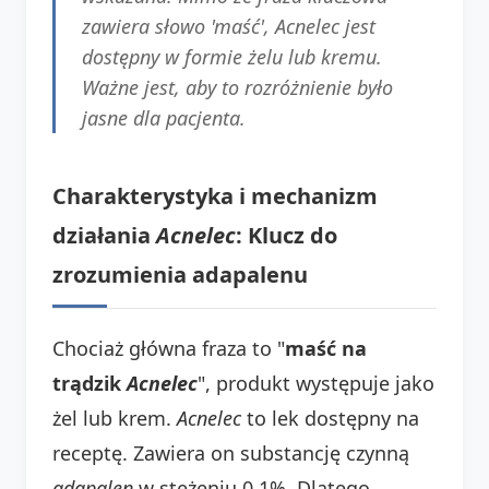
zawiera słowo 'maść', Acnelec jest
dostępny w formie żelu lub kremu.
Ważne jest, aby to rozróżnienie było
jasne dla pacjenta.
Charakterystyka i mechanizm
działania
Acnelec
: Klucz do
zrozumienia adapalenu
Chociaż główna fraza to "
maść na
trądzik
Acnelec
", produkt występuje jako
żel lub krem.
Acnelec
to lek dostępny na
receptę. Zawiera on substancję czynną
adapalen
w stężeniu 0,1%. Dlatego