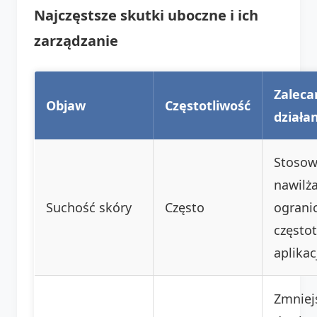
Najczęstsze skutki uboczne i ich
zarządzanie
Zaleca
Objaw
Częstotliwość
działa
Stosow
nawilża
Suchość skóry
Często
ograni
często
aplikacj
Zmniej