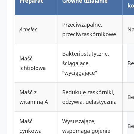
Preparat
Główne działanie
ko
Przeciwzapalne,
Acnelec
Na
przeciwzaskórnikowe
Bakteriostatyczne,
Maść
ściągające,
Be
ichtiolowa
"wyciągające"
Maść z
Redukuje zaskórniki,
Be
witaminą A
odżywia, uelastycznia
Maść
Wysuszające,
Be
cynkowa
wspomaga gojenie