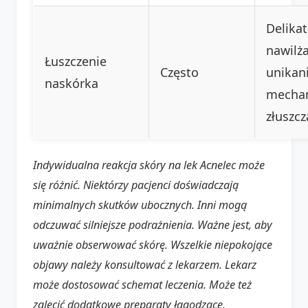
Delika
nawilża
Łuszczenie
Często
unikan
naskórka
mecha
złuszcz
Indywidualna reakcja skóry na lek
Acnelec
może
się różnić. Niektórzy pacjenci doświadczają
minimalnych skutków ubocznych. Inni mogą
odczuwać silniejsze podrażnienia. Ważne jest, aby
uważnie obserwować skórę. Wszelkie niepokojące
objawy należy konsultować z lekarzem. Lekarz
może dostosować schemat leczenia. Może też
zalecić dodatkowe preparaty łagodzące.