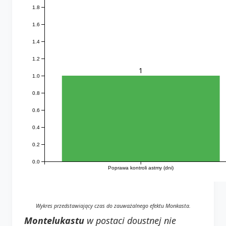
1.8
1.6
1.4
1.2
1
1.0
0.8
0.6
0.4
0.2
0.0
Poprawa kontroli astmy (dni)
Wykres przedstawiający czas do zauważalnego efektu Monkasta.
Montelukastu
w postaci doustnej nie