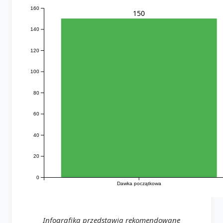
160
150
140
120
100
80
60
40
20
0
Dawka początkowa
Infografika przedstawia rekomendowane