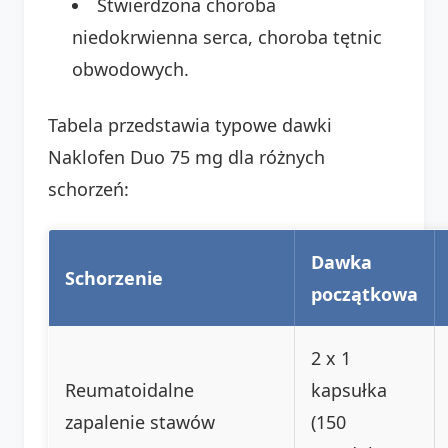
Stwierdzona choroba
niedokrwienna serca, choroba tętnic
obwodowych.
Tabela przedstawia typowe dawki
Naklofen Duo 75 mg dla różnych
schorzeń:
Dawka
Schorzenie
początkowa
2 x 1
Reumatoidalne
kapsułka
zapalenie stawów
(150