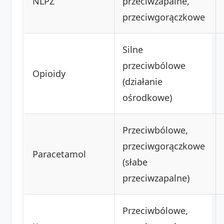
NLPZ
przeciwzapalne,
przeciwgorączkowe
Silne
przeciwbólowe
Opioidy
(działanie
ośrodkowe)
Przeciwbólowe,
przeciwgorączkowe
Paracetamol
(słabe
przeciwzapalne)
Przeciwbólowe,