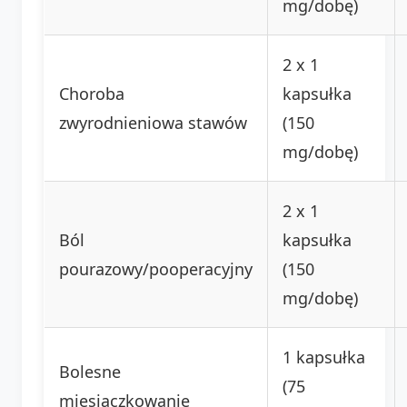
mg/dobę)
2 x 1
Choroba
kapsułka
zwyrodnieniowa stawów
(150
mg/dobę)
2 x 1
Ból
kapsułka
pourazowy/pooperacyjny
(150
mg/dobę)
1 kapsułka
Bolesne
(75
miesiączkowanie