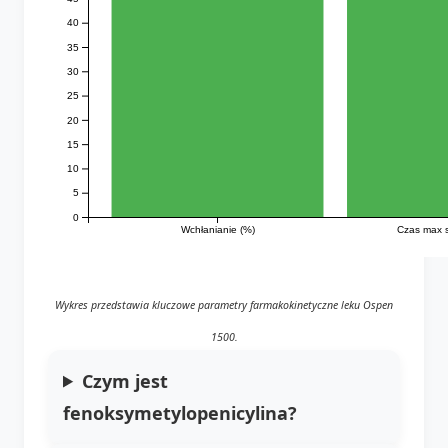
40
35
30
25
20
15
10
5
0
Wchłanianie (%)
Czas max s
Wykres przedstawia kluczowe parametry farmakokinetyczne leku Ospen
1500.
Czym jest
fenoksymetylopenicylina?