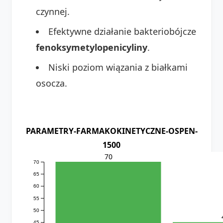
czynnej.
Efektywne działanie bakteriobójcze
fenoksymetylopenicyliny
.
Niski poziom wiązania z białkami
osocza.
PARAMETRY-FARMAKOKINETYCZNE-OSPEN-
1500
70
70
65
60
55
50
45