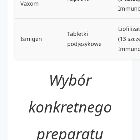
Vaxom
Immuno
Liofiliz
Tabletki
Ismigen
(13 szcz
podjęzykowe
Immuno
Wybór
konkretnego
preparatu