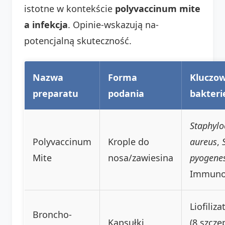
istotne w kontekście
polyvaccinum mite
a infekcja
. Opinie-wskazują na-
potencjalną skuteczność.
Nazwa
Forma
Kluczo
preparatu
podania
bakteri
Staphylo
Polyvaccinum
Krople do
aureus
,
Mite
nosa/zawiesina
pyogene
Immuno
Liofiliz
Broncho-
Kapsułki
(8 szcze