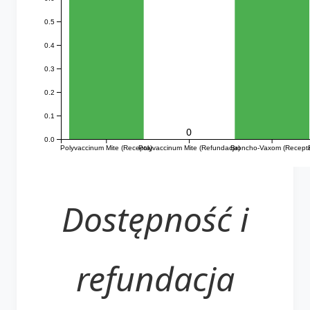
0.5
0.4
0.3
0.2
0.1
0
0.0
Polyvaccinum Mite (Recepta)
Polyvaccinum Mite (Refundacja)
Broncho-Vaxom (Recept
Dostępność i
refundacja