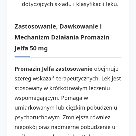
dotyczących składu i klasyfikacji leku.
Zastosowanie, Dawkowanie i
Mechanizm Działania Promazin
Jelfa 50 mg
Promazin Jelfa zastosowanie
obejmuje
szereg wskazań terapeutycznych. Lek jest
stosowany w krótkotrwałym leczeniu
wspomagającym. Pomaga w
umiarkowanym lub ciężkim pobudzeniu
psychoruchowym. Zmniejsza również
niepokój oraz nadmierne pobudzenie u