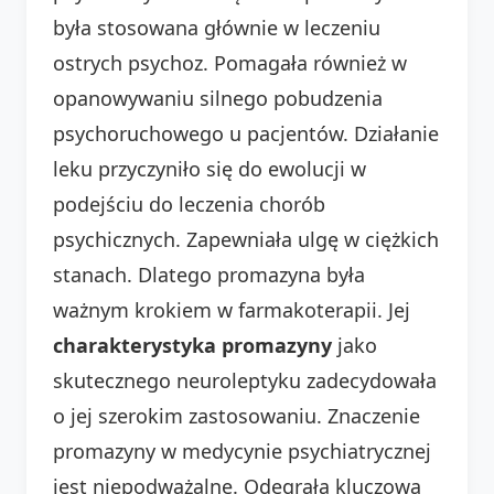
była stosowana głównie w leczeniu
ostrych psychoz. Pomagała również w
opanowywaniu silnego pobudzenia
psychoruchowego u pacjentów. Działanie
leku przyczyniło się do ewolucji w
podejściu do leczenia chorób
psychicznych. Zapewniała ulgę w ciężkich
stanach. Dlatego promazyna była
ważnym krokiem w farmakoterapii. Jej
charakterystyka promazyny
jako
skutecznego neuroleptyku zadecydowała
o jej szerokim zastosowaniu. Znaczenie
promazyny w medycynie psychiatrycznej
jest niepodważalne. Odegrała kluczową