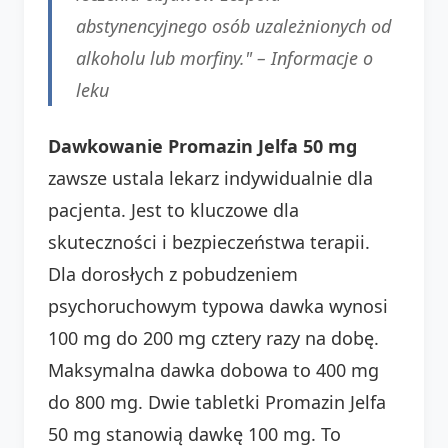
abstynencyjnego osób uzależnionych od
alkoholu lub morfiny." –
Informacje o
leku
Dawkowanie Promazin Jelfa 50 mg
zawsze ustala lekarz indywidualnie dla
pacjenta. Jest to kluczowe dla
skuteczności i bezpieczeństwa terapii.
Dla dorosłych z pobudzeniem
psychoruchowym typowa dawka wynosi
100 mg do 200 mg cztery razy na dobę.
Maksymalna dawka dobowa to 400 mg
do 800 mg. Dwie tabletki Promazin Jelfa
50 mg stanowią dawkę 100 mg. To