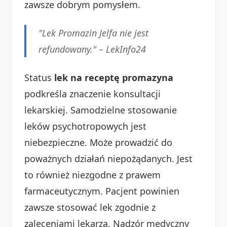
zawsze dobrym pomysłem.
"Lek Promazin Jelfa nie jest
refundowany." –
LekInfo24
Status
lek na receptę promazyna
podkreśla znaczenie konsultacji
lekarskiej. Samodzielne stosowanie
leków psychotropowych jest
niebezpieczne. Może prowadzić do
poważnych działań niepożądanych. Jest
to również niezgodne z prawem
farmaceutycznym. Pacjent powinien
zawsze stosować lek zgodnie z
zaleceniami lekarza. Nadzór medyczny