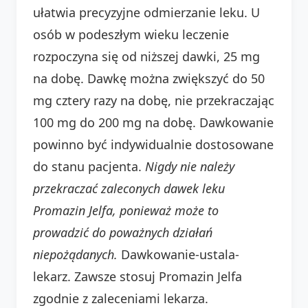
ułatwia precyzyjne odmierzanie leku. U
osób w podeszłym wieku leczenie
rozpoczyna się od niższej dawki, 25 mg
na dobę. Dawkę można zwiększyć do 50
mg cztery razy na dobę, nie przekraczając
100 mg do 200 mg na dobę. Dawkowanie
powinno być indywidualnie dostosowane
do stanu pacjenta.
Nigdy nie należy
przekraczać zaleconych dawek leku
Promazin Jelfa, ponieważ może to
prowadzić do poważnych działań
niepożądanych.
Dawkowanie-ustala-
lekarz. Zawsze stosuj Promazin Jelfa
zgodnie z zaleceniami lekarza.