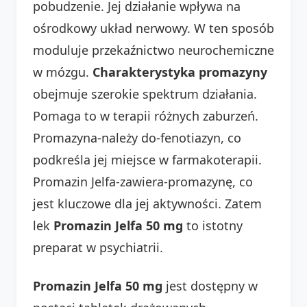
pobudzenie. Jej działanie wpływa na
ośrodkowy układ nerwowy. W ten sposób
moduluje przekaźnictwo neurochemiczne
w mózgu.
Charakterystyka promazyny
obejmuje szerokie spektrum działania.
Pomaga to w terapii różnych zaburzeń.
Promazyna-należy do-fenotiazyn, co
podkreśla jej miejsce w farmakoterapii.
Promazin Jelfa-zawiera-promazynę, co
jest kluczowe dla jej aktywności. Zatem
lek
Promazin Jelfa 50 mg
to istotny
preparat w psychiatrii.
Promazin Jelfa 50 mg
jest dostępny w