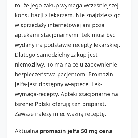
to, że jego zakup wymaga wcześniejszej
konsultacji z lekarzem. Nie znajdziesz go
w sprzedaży internetowej ani poza
aptekami stacjonarnymi. Lek musi być
wydany na podstawie recepty lekarskiej.
Dlatego samodzielny zakup jest
niemożliwy. To ma na celu zapewnienie
bezpieczeństwa pacjentom. Promazin
Jelfa-jest dostępny w-aptece. Lek-
wymaga-recepty. Apteki stacjonarne na
terenie Polski oferują ten preparat.
Zawsze należy mieć ważną receptę.
Aktualna
promazin jelfa 50 mg cena