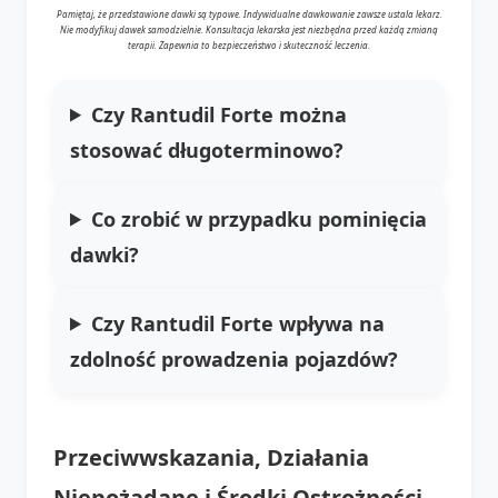
Pamiętaj, że przedstawione dawki są typowe. Indywidualne dawkowanie zawsze ustala lekarz.
Nie modyfikuj dawek samodzielnie. Konsultacja lekarska jest niezbędna przed każdą zmianą
terapii. Zapewnia to bezpieczeństwo i skuteczność leczenia.
Czy Rantudil Forte można
stosować długoterminowo?
Co zrobić w przypadku pominięcia
dawki?
Czy Rantudil Forte wpływa na
zdolność prowadzenia pojazdów?
Przeciwwskazania, Działania
Niepożądane i Środki Ostrożności