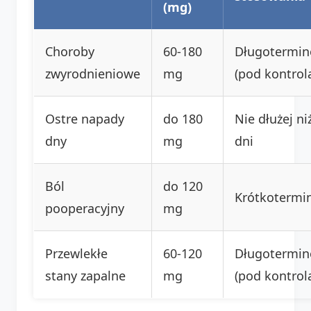
(mg)
Choroby
60-180
Długotermi
zwyrodnieniowe
mg
(pod kontrol
Ostre napady
do 180
Nie dłużej ni
dny
mg
dni
Ból
do 120
Krótkotermi
pooperacyjny
mg
Przewlekłe
60-120
Długotermi
stany zapalne
mg
(pod kontrol