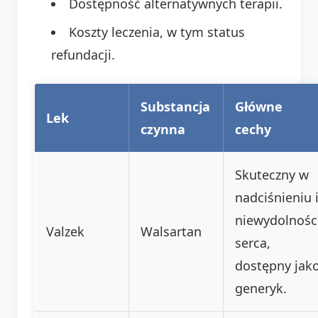
Dostępność alternatywnych terapii.
Koszty leczenia, w tym status
refundacji.
Substancja
Główne
Lek
czynna
cechy
Skuteczny w
nadciśnieniu 
niewydolnośc
Valzek
Walsartan
serca,
dostępny jak
generyk.