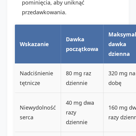
pominięcia, aby uniknąć
przedawkowania.
Maksyma
Dawka
Wskazanie
dawka
początkowa
dzienna
Nadciśnienie
80 mg raz
320 mg na
tętnicze
dziennie
dobę
40 mg dwa
Niewydolność
160 mg d
razy
serca
razy dzien
dziennie