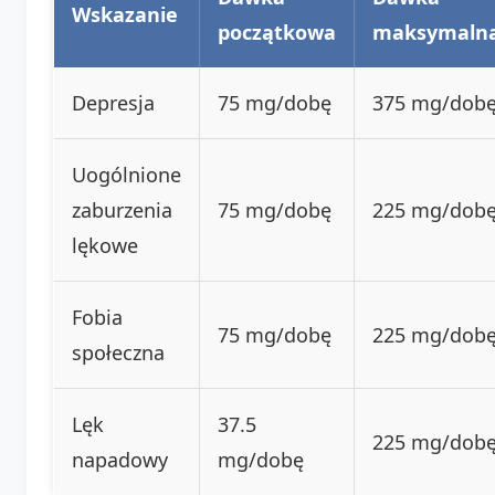
Wskazanie
początkowa
maksymaln
Depresja
75 mg/dobę
375 mg/dob
Uogólnione
zaburzenia
75 mg/dobę
225 mg/dob
lękowe
Fobia
75 mg/dobę
225 mg/dob
społeczna
Lęk
37.5
225 mg/dob
napadowy
mg/dobę