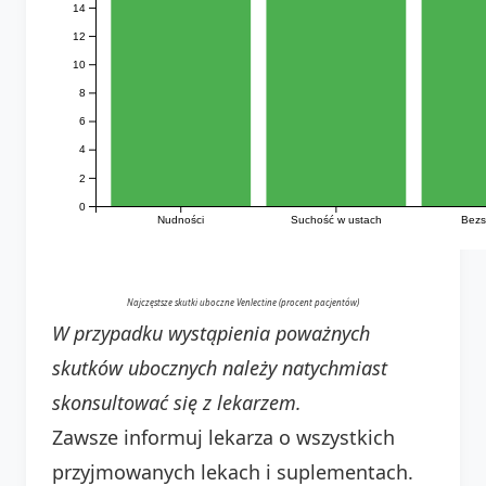
14
12
10
8
6
4
2
0
Nudności
Suchość w ustach
Bezs
Najczęstsze skutki uboczne Venlectine (procent pacjentów)
W przypadku wystąpienia poważnych
skutków ubocznych należy natychmiast
skonsultować się z lekarzem.
Zawsze informuj lekarza o wszystkich
przyjmowanych lekach i suplementach.