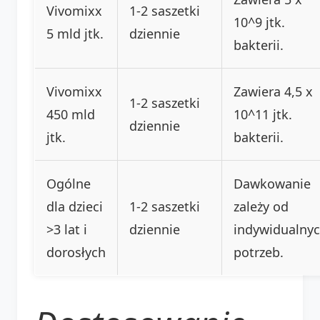
Vivomixx
1-2 saszetki
10^9 jtk.
5 mld jtk.
dziennie
bakterii.
Vivomixx
Zawiera 4,5 x
1-2 saszetki
450 mld
10^11 jtk.
dziennie
jtk.
bakterii.
Ogólne
Dawkowanie
dla dzieci
1-2 saszetki
zależy od
>3 lat i
dziennie
indywidualny
dorosłych
potrzeb.