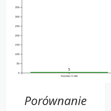
350
300
250
200
150
100
50
5
0
Vivomixx 5 mld
Porównanie