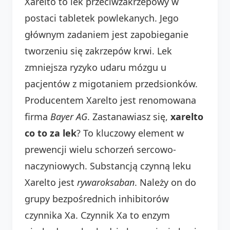
Xarelto to lek przeciwzakrzepowy w
postaci tabletek powlekanych. Jego
głównym zadaniem jest zapobieganie
tworzeniu się zakrzepów krwi. Lek
zmniejsza ryzyko udaru mózgu u
pacjentów z migotaniem przedsionków.
Producentem Xarelto jest renomowana
firma
Bayer AG
. Zastanawiasz się,
xarelto
co to za lek
? To kluczowy element w
prewencji wielu schorzeń sercowo-
naczyniowych. Substancją czynną leku
Xarelto jest
rywaroksaban
. Należy on do
grupy bezpośrednich inhibitorów
czynnika Xa. Czynnik Xa to enzym