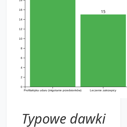
16
15
14
12
10
8
6
4
2
0
Profilaktyka udaru (migotanie przedsionków)
Leczenie zakrzepicy
Typowe dawki