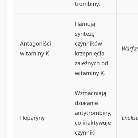
trombiny.
Hamują
syntezę
Antagoniści
czynników
Warfa
witaminy K
krzepnięcia
zależnych od
witaminy K.
Wzmacniają
działanie
antytrombiny,
Heparyny
Enoks
co inaktywuje
czynniki